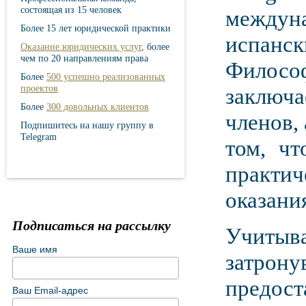
состоящая из 15 человек
междун
Более 15 лет юридической практики
испанс
Оказание юридических услуг
, более
чем по 20 направлениям права
Филос
Более
500 успешно реализованных
проектов
заключа
Более
300 довольных клиентов
членов,
Подпишитесь на нашу группу в
Telegram
том, чт
практи
оказани
Подписаться на рассылку
Учитыв
Ваше имя
затрон
предос
Ваш Email-адрес