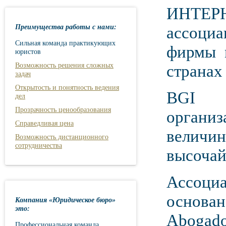
ИНТЕР
Преимущества работы с нами:
ассоци
Сильная команда практикующих
фирмы 
юристов
Возможность решения сложных
странах
задач
Открытость и понятность ведения
BGI -
дел
Прозрачность ценообразования
органи
Справедливая цена
величи
Возможность дистанционного
сотрудничества
высочай
Ассоци
основа
Компания «Юридическое бюро»
это:
Aboga
Профессиональная команда,