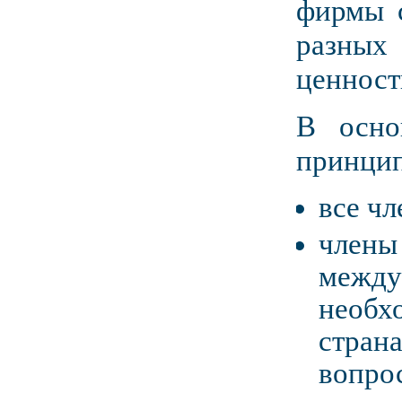
фирмы 
разных
ценност
В осно
принци
все ч
члены
междун
необх
страна
вопрос